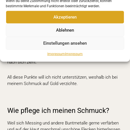
Wenn du deine Zustimmung nicht erteilst oder zurückziehst, können
unter gesundheitsschädlichen Bedingungen schürfen. Auch
bestimmte Merkmale und Funktionen beeinträchtigt werden.
die Umwelt leidet darunter, da für den Abbau des begehrten
Edelmetalls oft hochgiftige Chemikalien zum Einsatz
Akzeptieren
kommen.
Ablehnen
Kurz gesagt, konventionelles Gold steht für ungerechte
Bezahlung, gewaltsame Konflikte, Vertreibung, Kinderarbeit,
Einstellungen ansehen
unmenschliche Arbeitsbedingungen, welche die Gesundheit
Impressum
Impressum
der Arbeiter aufs Spiel setzt und starke Umweltbelastungen
nach sich zieht.
All diese Punkte will ich nicht unterstützen, weshalb ich bei
meinem Schmuck auf Gold verzichte.
Wie pflege ich meinen Schmuck?
Weil sich Messing und andere Buntmetalle gerne verfärben
und auf der Haut manchmal unschöne Flecken hinterlassen