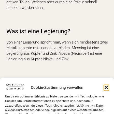
antiken Touch. Welches aber durch eine Politur schnell
behoben werden kann.
Was ist eine Legierung?
Von einer Legierung spricht man, wenn sich mindestens zwei
Metallelemente miteinander verbinden. Messing ist eine
Legierung aus Kupfer und Zink, Alpaca (Neusilber) ist eine
Legierung aus Kupfer, Nickel und Zink.
Warum verzichte ich auf Gold?
Cookie-Zustimmung verwalten
Noch immer zählt Gold zu den Statussymbolen. Es zu
Um dir ein optimales Erlebnis zu bieten, verwenden wir Technologien wie
besitzen bedeutet für viele Sicherheit und Wohlstand. Ein
Cookies, um Geräteinformationen zu speichern und/oder darauf
Wohlstand allerdings, der auf Kosten jener geht, die es unter
zuzugreifen. Wenn du diesen Technologien zustimmst, können wir Daten
wie das Surfverhalten oder eindeutige IDs auf dieser Website verarbeiten.
gefährlichsten Bedingungen in den Goldminen abbauen und